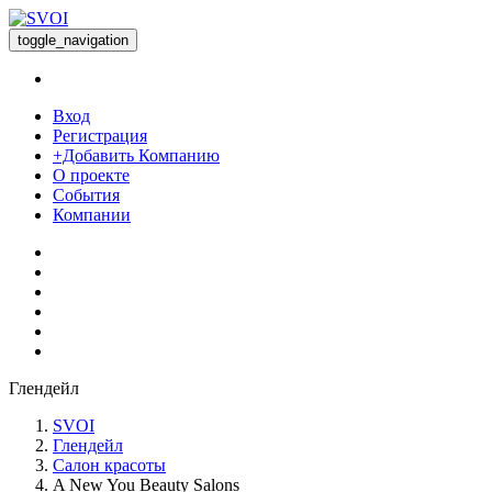
toggle_navigation
Вход
Регистрация
+Добавить Компанию
О проекте
События
Компании
Глендейл
SVOI
Глендейл
Салон красоты
A New You Beauty Salons