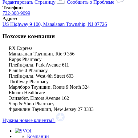
Редактировать Страницу
Сообщить о Проблеме
Телефон:
732-308-9099
Адрес:
US Highway 9 100, Manalapan Township, NJ 07726
Похожие компании
RX Express
Маналапан Тауншип, Rte 9 356
Rapps Pharmacy
Плейнфилд, Park Avenue 611
Plainfield Pharmacy
Плейнфилд, West 4th Street 603
Thriftway Pharmacy
Марлборо Тауншип, Route 9 North 324
Elmora Healthcare
Элизабет, Elmora Avenue 162
Stop & Shop Pharmacy
Франклин Тауншип, New Jersey 27 3333
Нужны новые клиенты?
Компании