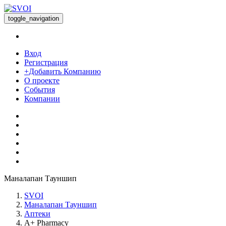
toggle_navigation
Вход
Регистрация
+Добавить Компанию
О проекте
События
Компании
Маналапан Тауншип
SVOI
Маналапан Тауншип
Аптеки
A+ Pharmacy