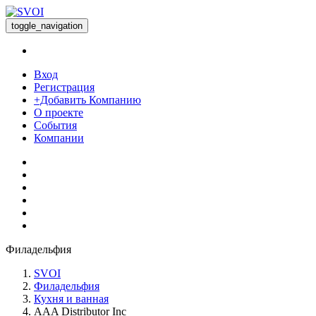
toggle_navigation
Вход
Регистрация
+Добавить Компанию
О проекте
События
Компании
Филадельфия
SVOI
Филадельфия
Кухня и ванная
AAA Distributor Inc