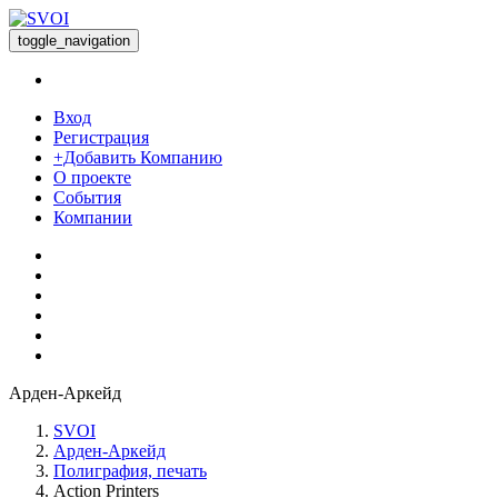
toggle_navigation
Вход
Регистрация
+Добавить Компанию
О проекте
События
Компании
Арден-Аркейд
SVOI
Арден-Аркейд
Полиграфия, печать
Action Printers