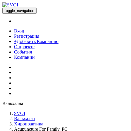
toggle_navigation
Вход
Регистрация
+Добавить Компанию
О проекте
События
Компании
Вальхалла
SVOI
Вальхалла
Хиропрактика
Acupuncture For Family, PC