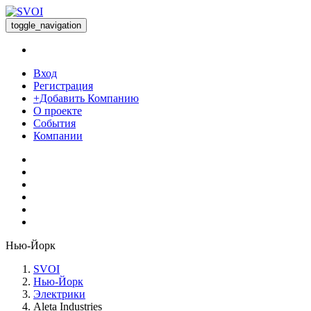
toggle_navigation
Вход
Регистрация
+Добавить Компанию
О проекте
События
Компании
Нью-Йорк
SVOI
Нью-Йорк
Электрики
Aleta Industries