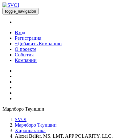
toggle_navigation
Вход
Регистрация
+Добавить Компанию
О проекте
События
Компании
Марлборо Тауншип
SVOI
Марлборо Тауншип
Хиропрактика
Alexei Belfer, MS, LMT, APP POLARITY, LLC,