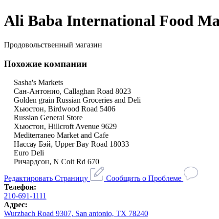
Ali Baba International Food M
Продовольственный магазин
Похожие компании
Sasha's Markets
Сан-Антонио, Callaghan Road 8023
Golden grain Russian Groceries and Deli
Хьюстон, Birdwood Road 5406
Russian General Store
Хьюстон, Hillcroft Avenue 9629
Mediterraneo Market and Cafe
Нассау Бэй, Upper Bay Road 18033
Euro Deli
Ричардсон, N Coit Rd 670
Редактировать Страницу
Сообщить о Проблеме
Телефон:
210-691-1111
Адрес:
Wurzbach Road 9307, San antonio, TX 78240