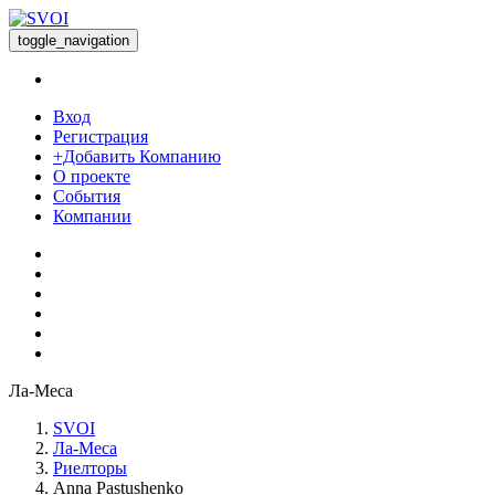
toggle_navigation
Вход
Регистрация
+Добавить Компанию
О проекте
События
Компании
Ла-Меса
SVOI
Ла-Меса
Риелторы
Anna Pastushenko