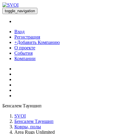
toggle_navigation
Вход
Регистрация
+Добавить Компанию
О проекте
События
Компании
Бенсалем Тауншип
SVOI
Бенсалем Тауншип
Ковры, полы
Area Rugs Unlimited