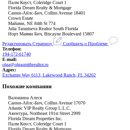
Палм Коуст, Coleridge Court 1
Florida Dream Realty & Mortgage
Санни-Айлс-Бич, Collins Avenue 18401
Сrown Estate
Майами, NE 84th St 774
Julia Tarantseva Realtor South Florida
Норт Маями Бич, Biscayne Boulevard 15807
Редактировать Страницу
Сообщить о Проблеме
Телефон:
194-172-61740
E-mail:
olga@olgasmithrealtor.ru
Адрес:
Exchange Way 6113, Lakewood Ranch, FL 34202
Похожие компании
Валошина Алеся
Санни-Айлс-Бич, Collins Avenue 17070
Atlantic VIP Realty Group L.L.C.
Авентура, Northeast 191st Street 2999
Florida Dream Properties Inc.
Палм Коуст, Coleridge Court 1
Florida Dream Realty & Mortgage