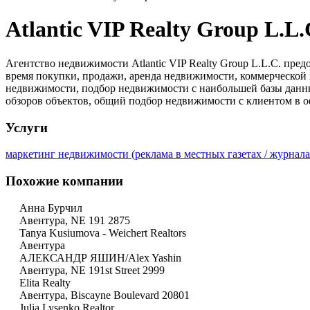
Atlantic VIP Realty Group L.L.
Агентство недвижимости Atlantic VIP Realty Group L.L.C. пр
время покупки, продажи, аренда недвижимости, коммерческой
недвижимости, подбор недвижимости с наибольшей базы данны
обзоров объектов, общий подбор недвижимости с клиентом в о
Услуги
маркетинг недвижимости (реклама в местных газетах / журнала
Похожие компании
Анна Бурчил
Авентура, NE 191 2875
Tanya Kusiumova - Weichert Realtors
Авентура
АЛЕКСАНДР ЯШИН/Alex Yashin
Авентура, NE 191st Street 2999
Elita Realty
Авентура, Biscayne Boulevard 20801
Julia Lysenko Realtor