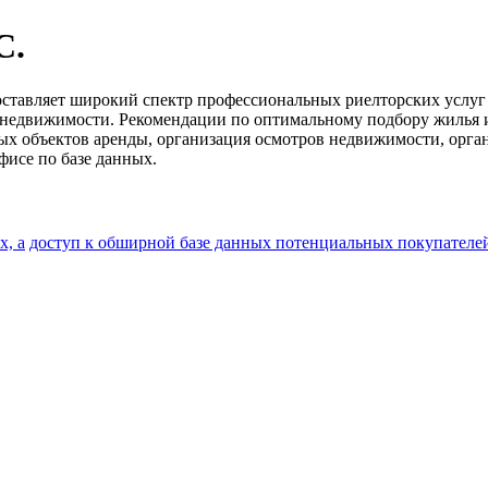
C.
едоставляет широкий спектр профессиональных риелторских услу
 недвижимости. Рекомендации по оптимальному подбору жилья 
х объектов аренды, организация осмотров недвижимости, орган
фисе по базе данных.
х, а
доступ к обширной базе данных потенциальных покупателе