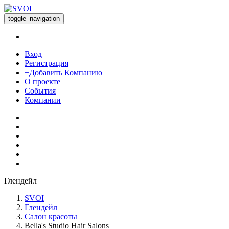
toggle_navigation
Вход
Регистрация
+Добавить Компанию
О проекте
События
Компании
Глендейл
SVOI
Глендейл
Салон красоты
Bella's Studio Hair Salons