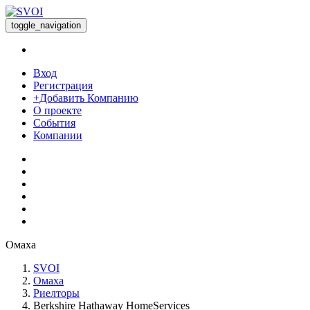
toggle_navigation
Вход
Регистрация
+Добавить Компанию
О проекте
События
Компании
Омаха
SVOI
Омаха
Риелторы
Berkshire Hathaway HomeServices