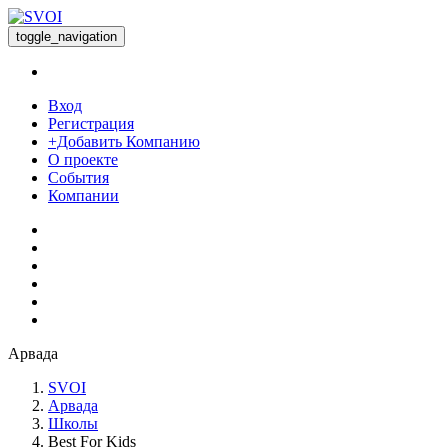
toggle_navigation
Вход
Регистрация
+Добавить Компанию
О проекте
События
Компании
Арвада
SVOI
Арвада
Школы
Best For Kids