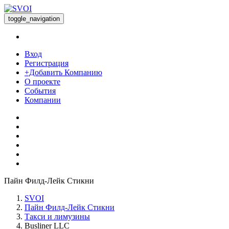
toggle_navigation
Вход
Регистрация
+Добавить Компанию
О проекте
События
Компании
Пайн Филд-Лейк Стикни
SVOI
Пайн Филд-Лейк Стикни
Такси и лимузины
Busliner LLC