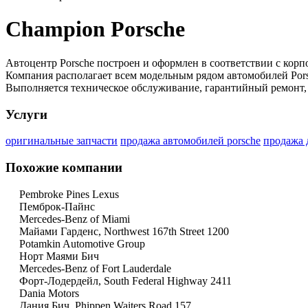
Champion Porsche
Автоцентр Porsche построен и оформлен в соответствии с кор
Компания располагает всем модельным рядом автомобилей Porsc
Выполняется техническое обслуживание, гарантийный ремонт,
Услуги
оригинальные запчасти
продажа автомобилей porsche
продажа 
Похожие компании
Pembroke Pines Lexus
Пемброк-Пайнс
Mercedes-Benz of Miami
Майами Гарденс, Northwest 167th Street 1200
Potamkin Automotive Group
Норт Маями Бич
Mercedes-Benz of Fort Lauderdale
Форт-Лодердейл, South Federal Highway 2411
Dania Motors
Дания Бич, Phippen Waiters Road 157