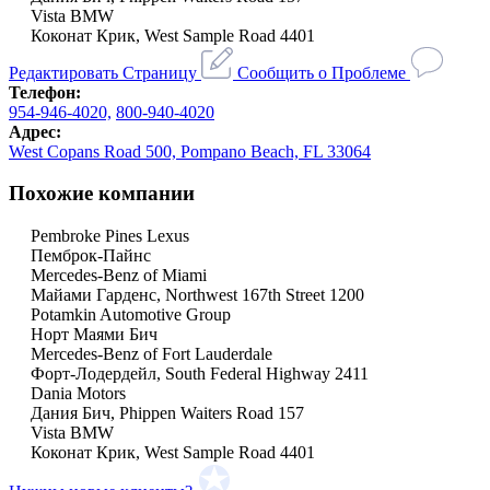
Vista BMW
Коконат Крик, West Sample Road 4401
Редактировать Страницу
Сообщить о Проблеме
Телефон:
954-946-4020,
800-940-4020
Адрес:
West Copans Road 500, Pompano Beach, FL 33064
Похожие компании
Pembroke Pines Lexus
Пемброк-Пайнс
Mercedes-Benz of Miami
Майами Гарденс, Northwest 167th Street 1200
Potamkin Automotive Group
Норт Маями Бич
Mercedes-Benz of Fort Lauderdale
Форт-Лодердейл, South Federal Highway 2411
Dania Motors
Дания Бич, Phippen Waiters Road 157
Vista BMW
Коконат Крик, West Sample Road 4401