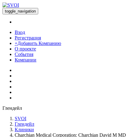
toggle_navigation
Вход
Регистрация
+Добавить Компанию
О проекте
События
Компании
Глендейл
SVOI
Глендейл
Клиники
Charchian Medical Corporation: Charchian David M MD