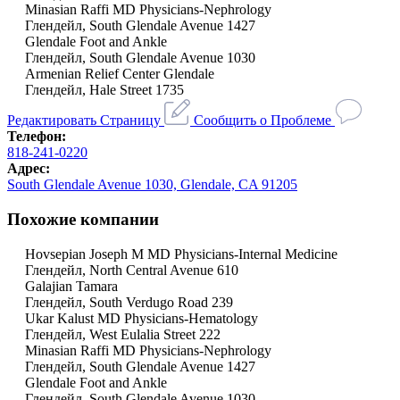
Minasian Raffi MD Physicians-Nephrology
Глендейл, South Glendale Avenue 1427
Glendale Foot and Ankle
Глендейл, South Glendale Avenue 1030
Armenian Relief Center Glendale
Глендейл, Hale Street 1735
Редактировать Страницу
Сообщить о Проблеме
Телефон:
818-241-0220
Адрес:
South Glendale Avenue 1030, Glendale, CA 91205
Похожие компании
Hovsepian Joseph M MD Physicians-Internal Medicine
Глендейл, North Central Avenue 610
Galajian Tamara
Глендейл, South Verdugo Road 239
Ukar Kalust MD Physicians-Hematology
Глендейл, West Eulalia Street 222
Minasian Raffi MD Physicians-Nephrology
Глендейл, South Glendale Avenue 1427
Glendale Foot and Ankle
Глендейл, South Glendale Avenue 1030