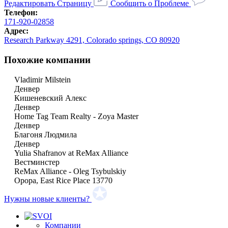
Редактировать Страницу
Сообщить о Проблеме
Телефон:
171-920-02858
Адрес:
Research Parkway 4291, Colorado springs, CO 80920
Похожие компании
Vladimir Milstein
Денвер
Кишеневский Алекс
Денвер
Home Tag Team Realty - Zoya Master
Денвер
Благоня Людмила
Денвер
Yulia Shafranov at ReMax Alliance
Вестминстер
ReMax Alliance - Oleg Tsybulskiy
Орора, East Rice Place 13770
Нужны новые клиенты?
Компании