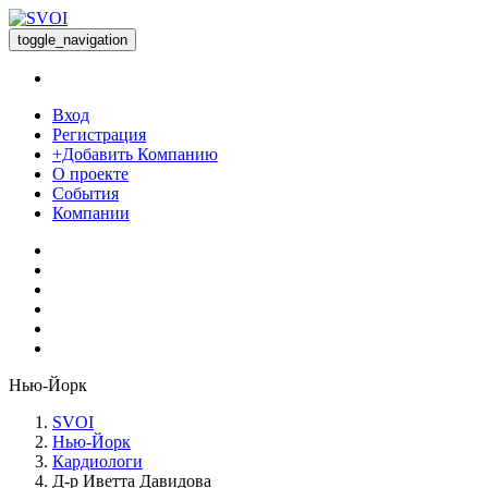
toggle_navigation
Вход
Регистрация
+Добавить Компанию
О проекте
События
Компании
Нью-Йорк
SVOI
Нью-Йорк
Кардиологи
Д-р Иветта Давидова