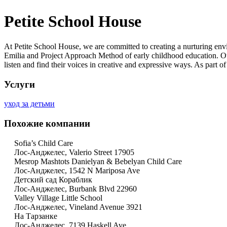
Petite School House
At Petite School House, we are committed to creating a nurturing envi
Emilia and Project Approach Method of early childhood education. Our
listen and find their voices in creative and expressive ways. As part 
Услуги
уход за детьми
Похожие компании
Sofia’s Child Care
Лос-Анджелес, Valerio Street 17905
Mesrop Mashtots Danielyan & Bebelyan Child Care
Лос-Анджелес, 1542 N Mariposa Ave
Детский сад Кораблик
Лос-Анджелес, Burbank Blvd 22960
Valley Village Little School
Лос-Анджелес, Vineland Avenue 3921
На Тарзанке
Лос-Анджелес, 7139 Haskell Ave