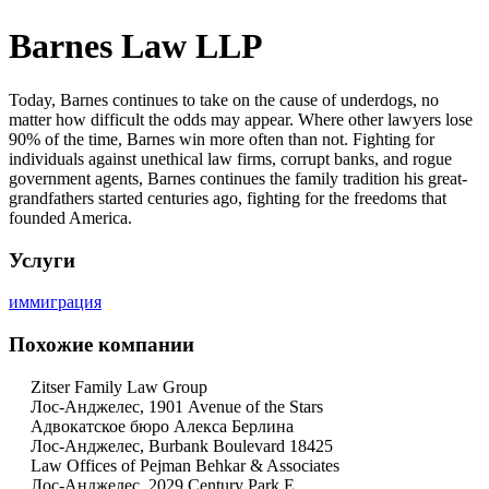
Barnes Law LLP
Today, Barnes continues to take on the cause of underdogs, no
matter how difficult the odds may appear. Where other lawyers lose
90% of the time, Barnes win more often than not. Fighting for
individuals against unethical law firms, corrupt banks, and rogue
government agents, Barnes continues the family tradition his great-
grandfathers started centuries ago, fighting for the freedoms that
founded America.
Услуги
иммиграция
Похожие компании
Zitser Family Law Group
Лос-Анджелес, 1901 Avenue of the Stars
Адвокатское бюро Алекса Берлина
Лос-Анджелес, Burbank Boulevard 18425
Law Offices of Pejman Behkar & Associates
Лос-Анджелес, 2029 Century Park E