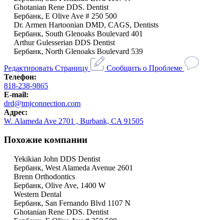
Ghotanian Rene DDS. Dentist
Бербанк, E Olive Ave # 250 500
Dr. Armen Hartoonian DMD, CAGS, Dentists
Бербанк, South Glenoaks Boulevard 401
Arthur Gulesserian DDS Dentist
Бербанк, North Glenoaks Boulevard 539
Редактировать Страницу
Сообщить о Проблеме
Телефон:
818-238-9865
E-mail:
drd@tmjconnection.com
Адрес:
W. Alameda Ave 2701 , Burbank, CA 91505
Похожие компании
Yekikian John DDS Dentist
Бербанк, West Alameda Avenue 2601
Brenn Orthodontics
Бербанк, Olive Ave, 1400 W
Western Dental
Бербанк, San Fernando Blvd 1107 N
Ghotanian Rene DDS. Dentist