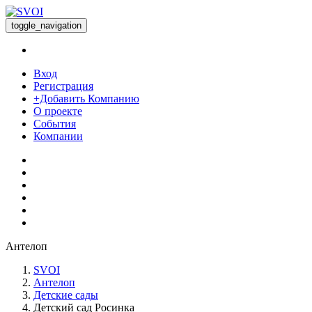
toggle_navigation
Вход
Регистрация
+Добавить Компанию
О проекте
События
Компании
Антелоп
SVOI
Антелоп
Детские сады
Детский сад Росинка