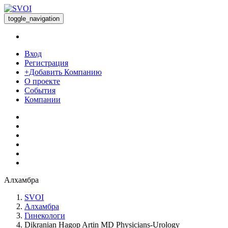
toggle_navigation
Вход
Регистрация
+Добавить Компанию
О проекте
События
Компании
Алхамбра
SVOI
Алхамбра
Гинекологи
Dikranian Hagop Artin MD Physicians-Urology