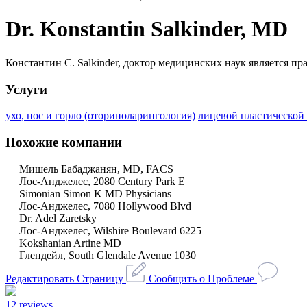
Dr. Konstantin Salkinder, MD
Константин С. Salkinder, доктор медицинских наук является
Услуги
ухо, нос и горло (оториноларингология)
лицевой пластической
Похожие компании
Мишель Бабаджанян, MD, FACS
Лос-Анджелес, 2080 Century Park E
Simonian Simon K MD Physicians
Лос-Анджелес, 7080 Hollywood Blvd
Dr. Adel Zaretsky
Лос-Анджелес, Wilshire Boulevard 6225
Kokshanian Artine MD
Глендейл, South Glendale Avenue 1030
Редактировать Страницу
Сообщить о Проблеме
12 reviews