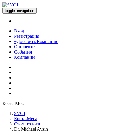
toggle_navigation
Вход
Регистрация
+Добавить Компанию
О проекте
События
Компании
Коста-Меса
SVOI
Коста-Меса
Стоматологи
Dr. Michael Ayzin