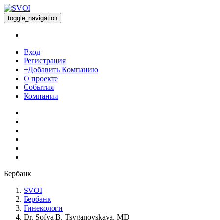
toggle_navigation
Вход
Регистрация
+Добавить Компанию
О проекте
События
Компании
Бербанк
SVOI
Бербанк
Гинекологи
Dr. Sofya B. Tsyganovskaya, MD