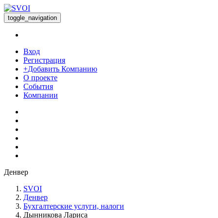
toggle_navigation
Вход
Регистрация
+Добавить Компанию
О проекте
События
Компании
Денвер
SVOI
Денвер
Бухгалтерские услуги, налоги
Дынникова Лариса