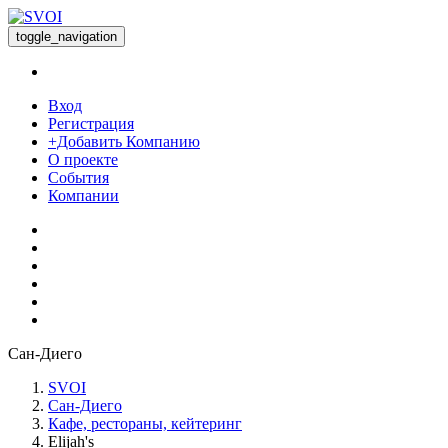
toggle_navigation
Вход
Регистрация
+Добавить Компанию
О проекте
События
Компании
Сан-Диего
SVOI
Сан-Диего
Кафе, рестораны, кейтеринг
Elijah's