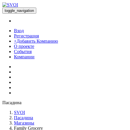
toggle_navigation
Вход
Регистрация
+Добавить Компанию
О проекте
События
Компании
Пасадина
SVOI
Пасадина
Магазины
Family Grocery