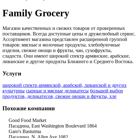
Family Grocery
Магазин качественных и свежих товаров от проверенных
поставщиков. Всегда доступные цены и дружелюбный сервис.
Ассортимент магазина представлен расширенной группой
товаров: мясные и молочные продукты, хлебобулочные
изделия, свежие овощи и фрукты, чаи, сухофрукты,
сладости. Они имеют широкий спектр армянские, арабские,
ливанские и другие продукты Ближнего и Среднего Востока.
Услуги
широкий спектр армянской, арабской, ливанской и других
культурны
сырные и мясные деликатесы
большой выбор
продуктов, деликатесов, свежие овощи и фрукты, хле
Похожие компании
Good Food Market
Пасадина, East Washington Boulevard 1864
Garo's Basturma
Пасадина, N. Allen Ave 1082