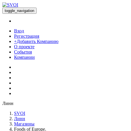
toggle_navigation
Вход
Регистрация
+Добавить Компанию
О проекте
События
Компании
Линн
SVOI
Линн
Магазины
Foods of Europe.