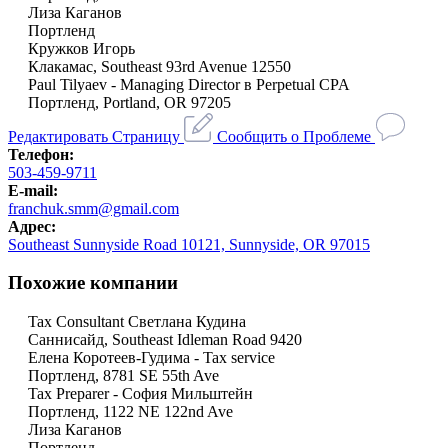
Лиза Каганов
Портленд
Кружков Игорь
Клакамас, Southeast 93rd Avenue 12550
Paul Tilyaev - Managing Director в Perpetual CPA
Портленд, Portland, OR 97205
Редактировать Страницу
Сообщить о Проблеме
Телефон:
503-459-9711
E-mail:
franchuk.smm@gmail.com
Адрес:
Southeast Sunnyside Road 10121, Sunnyside, OR 97015
Похожие компании
Tax Consultant Светлана Кудина
Саннисайд, Southeast Idleman Road 9420
Елена Коротеев-Гудима - Tax service
Портленд, 8781 SE 55th Ave
Tax Preparer - София Мильштейн
Портленд, 1122 NE 122nd Ave
Лиза Каганов
Портленд