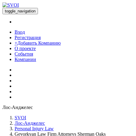
toggle_navigation
Вход
Регистрация
+Добавить Компанию
О проекте
События
Компании
Лос-Анджелес
SVOI
Лос-Анджелес
Personal Injury Law
Gevorkyan Law Firm Attorneys Sherman Oaks