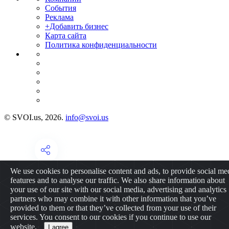
События
Реклама
+Добавить бизнес
Карта сайта
Политика конфиденциальности
© SVOI.us, 2026.
info@svoi.us
We use cookies to personalise content and ads, to provide social me
features and to analyse our traffic. We also share information about
your use of our site with our social media, advertising and analytics
partners who may combine it with other information that you’ve
provided to them or that they’ve collected from your use of their
services. You consent to our cookies if you continue to use our
website.
I agree