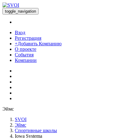
toggle_navigation
Вход
Регистрация
+Добавить Компанию
О проекте
События
Компании
Эймс
SVOI
Эймс
Спортивные школы
Iowa Systema