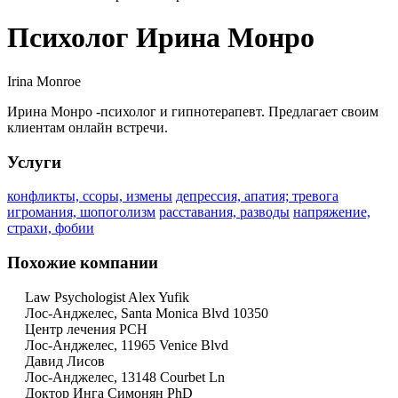
Психолог Ирина Монро
Irina Monroe
Ирина Монро -психолог и гипнотерапевт. Предлагает своим
клиентам онлайн встречи.
Услуги
конфликты, ссоры, измены
депрессия, апатия; тревога
игромания, шопоголизм
расставания, разводы
напряжение,
страхи, фобии
Похожие компании
Law Psychologist Alex Yufik
Лос-Анджелес, Santa Monica Blvd 10350
Центр лечения PCH
Лос-Анджелес, 11965 Venice Blvd
Давид Лисов
Лос-Анджелес, 13148 Courbet Ln
Доктор Инга Симонян PhD