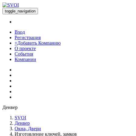
toggle_navigation
Вход
Регистрация
+Добавить Компанию
О проекте
События
Компании
Денвер
SVOI
Денвер
Окна, Двери
Изготовление ключей, замков