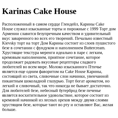
Karinas Cake House
Расположенный в самом сердце Глендейл, Карины Cake
House служил изысканные торты и пирожные с 1999 Торт дом
Армении славится безупречным качеством и удивительный
вкус заваренного во всех его творений. Печально известный
Kievsky торт на торт Дом Карины состоит из слоев пушистого
безе в сочетании с фундуком и наполнением Buttercream.
Хрустящие текстура меренги идеально в паре с легким,
кремовым наполнением, приятное сочетание, которое
продолжает радовать вкусовые рецепторы сладкого
любителей во всем мире. Молоко изысканного Птичье
является еще одним фаворитом на Cake House Карины,
состоящий из света, сливочные слои начинки, увенчанной
пикантным шоколадной глазурью. Торт богат ароматом, но
легкий и сливочный, так что никогда не бывает достаточно.
Для любителей безе, небесный бутерброд безе печенье
является восхитительное удовольствие, которое состоит из
кремовой начинкой из лесных орехов между двумя слоями
хрустящим безе, которые тают во рту и оставляют Вас, желая
больше.