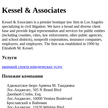
Kessel & Associates
Kessel & Associates is a premier boutique law firm in Los Angeles
specializing in civil litigation. We have a broad and diverse client
base and provide legal representation and services for public entities
(including counties, cities, law enforcement, other public agencies,
and school districts), nonprofit corporations, insurance companies,
employers, and employees. The firm was established in 1990 by
Elizabeth M. Kessel.
Услуги
широкий спектр юридических услуг
Похожие компании
Адвокатское бюро Армена М. Ташджяна
Лос-Анджелес, 505 N Brand Blvd
Джейкоб Стейн, Esq.
Лос-Анджелес, 16000 Ventura Boulevard
Брославский и Вайнман
Лос-Анджелес, 11620 Wilshire Blvd