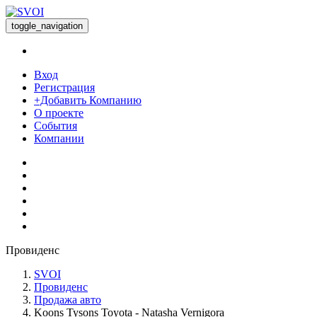
toggle_navigation
Вход
Регистрация
+Добавить Компанию
О проекте
События
Компании
Провиденс
SVOI
Провиденс
Продажа авто
Koons Tysons Toyota - Natasha Vernigora