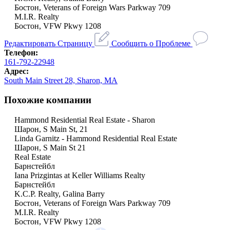
Бостон, Veterans of Foreign Wars Parkway 709
M.I.R. Realty
Бостон, VFW Pkwy 1208
Редактировать Страницу
Сообщить о Проблеме
Телефон:
161-792-22948
Адрес:
South Main Street 28, Sharon, MA
Похожие компании
Hammond Residential Real Estate - Sharon
Шарон, S Main St, 21
Linda Garnitz - Hammond Residential Real Estate
Шарон, S Main St 21
Real Estate
Барнстейбл
Iana Prizgintas at Keller Williams Realty
Барнстейбл
K.C.P. Realty, Galina Barry
Бостон, Veterans of Foreign Wars Parkway 709
M.I.R. Realty
Бостон, VFW Pkwy 1208