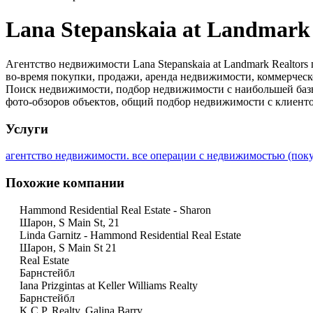
Lana Stepanskaia at Landmark 
Агентство недвижимости Lana Stepanskaia at Landmark Realto
во-время покупки, продажи, аренда недвижимости, коммерчес
Поиск недвижимости, подбор недвижимости с наибольшей базы
фото-обзоров объектов, общий подбор недвижимости с клиенто
Услуги
агентство недвижимости. все операции с недвижимостью (пок
Похожие компании
Hammond Residential Real Estate - Sharon
Шарон, S Main St, 21
Linda Garnitz - Hammond Residential Real Estate
Шарон, S Main St 21
Real Estate
Барнстейбл
Iana Prizgintas at Keller Williams Realty
Барнстейбл
K.C.P. Realty, Galina Barry