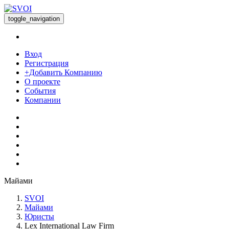
toggle_navigation
Вход
Регистрация
+Добавить Компанию
О проекте
События
Компании
Майами
SVOI
Майами
Юристы
Lex International Law Firm