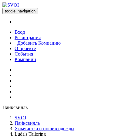
toggle_navigation
Вход
Регистрация
+Добавить Компанию
О проекте
События
Компании
Пайксвилль
SVOI
Пайксвилль
Химчистка и пошив одежды
Luda's Tailoring