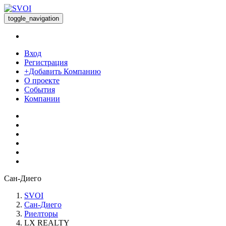
toggle_navigation
Вход
Регистрация
+Добавить Компанию
О проекте
События
Компании
Сан-Диего
SVOI
Сан-Диего
Риелторы
LX REALTY