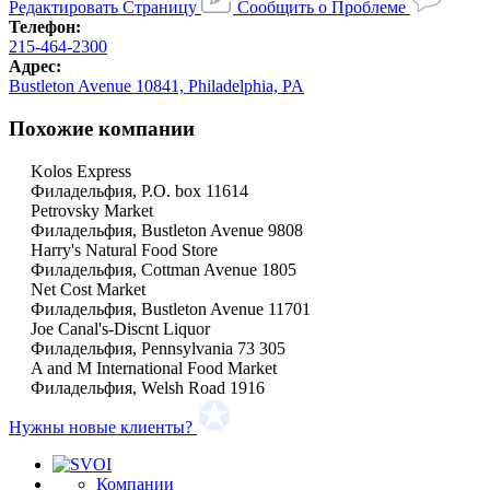
Редактировать Страницу
Сообщить о Проблеме
Телефон:
215-464-2300
Адрес:
Bustleton Avenue 10841, Philadelphia, PA
Похожие компании
Kolos Express
Филадельфия, P.O. box 11614
Petrovsky Market
Филадельфия, Bustleton Avenue 9808
Harry's Natural Food Store
Филадельфия, Cottman Avenue 1805
Net Cost Market
Филадельфия, Bustleton Avenue 11701
Joe Canal's-Discnt Liquor
Филадельфия, Pennsylvania 73 305
A and M International Food Market
Филадельфия, Welsh Road 1916
Нужны новые клиенты?
Компании