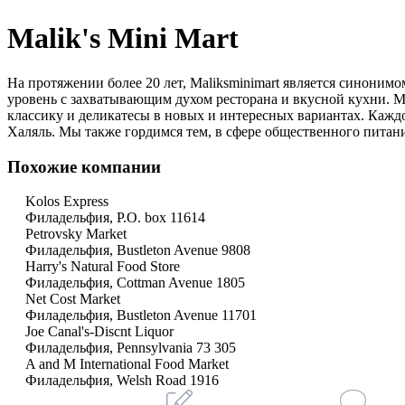
Malik's Mini Mart
На протяжении более 20 лет, Maliksminimart является синони
уровень с захватывающим духом ресторана и вкусной кухни. 
классику и деликатесы в новых и интересных вариантах. Каждо
Халяль. Мы также гордимся тем, в сфере общественного питан
Похожие компании
Kolos Express
Филадельфия, P.O. box 11614
Petrovsky Market
Филадельфия, Bustleton Avenue 9808
Harry's Natural Food Store
Филадельфия, Cottman Avenue 1805
Net Cost Market
Филадельфия, Bustleton Avenue 11701
Joe Canal's-Discnt Liquor
Филадельфия, Pennsylvania 73 305
A and M International Food Market
Филадельфия, Welsh Road 1916