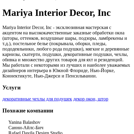
Mariya Interior Decor, Inc
Mariya Interior Decor, Inc - эксклюзивная мастерская с
акцентом на высококачественные заказные обработки окна
(шторы, оттенков, воздушные шары, подзоры, ламбрекены и
т.д.), постельное белье (покрывала, оборки, пледы,
пододеяльники, любого рода подушки), мягкие и деревянные
карнизы, скатерти, подушки, декоративные подушки, чехлы,
обивка и множество других товаров для яхт и резиденций.
Мы работали с некоторыми из лучших и наиболее уважаемых
дизайнеров интерьера в Южной Флориде, Нью-Йорке,
Коннектикуте, Нью-Джерси и Пенсильвании.
Услуги
декоративные чехлы для подушек
декор окон, штор
Похожие компании
Yanina Balashov
Санни-Айлс-Бич
Rafael Davila Design Studio