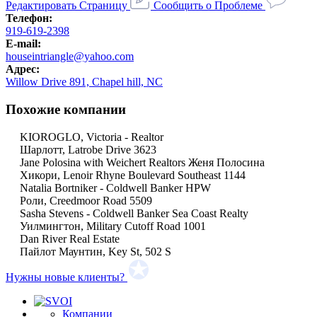
Редактировать Страницу
Сообщить о Проблеме
Телефон:
919-619-2398
E-mail:
houseintriangle@yahoo.com
Адрес:
Willow Drive 891, Chapel hill, NC
Похожие компании
KIOROGLO, Victoria - Realtor
Шарлотт, Latrobe Drive 3623
Jane Polosina with Weichert Realtors Женя Полосина
Хикори, Lenoir Rhyne Boulevard Southeast 1144
Natalia Bortniker - Coldwell Banker HPW
Роли, Creedmoor Road 5509
Sasha Stevens - Coldwell Banker Sea Coast Realty
Уилмингтон, Military Cutoff Road 1001
Dan River Real Estate
Пайлот Маунтин, Key St, 502 S
Нужны новые клиенты?
Компании