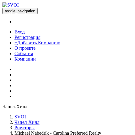
toggle_navigation
Вход
Регистрация
+Добавить Компанию
О проекте
События
Компании
Чапел-Хилл
SVOI
Чапел-Хилл
Риелторы
Michael Nabedrik - Carolina Preferred Realty