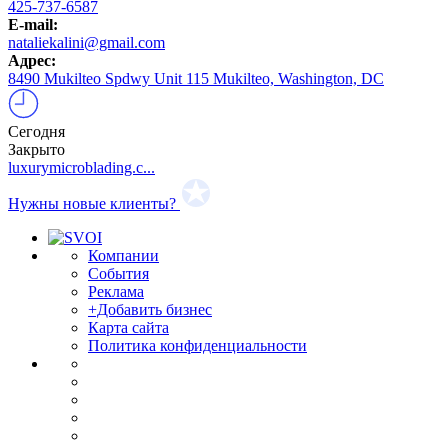
425-737-6587
E-mail:
nataliekalini@gmail.com
Адрес:
8490 Mukilteo Spdwy Unit 115 Mukilteo, Washington, DC
Сегодня
Закрыто
luxurymicroblading.c...
Нужны новые клиенты?
Компании
События
Реклама
+Добавить бизнес
Карта сайта
Политика конфиденциальности