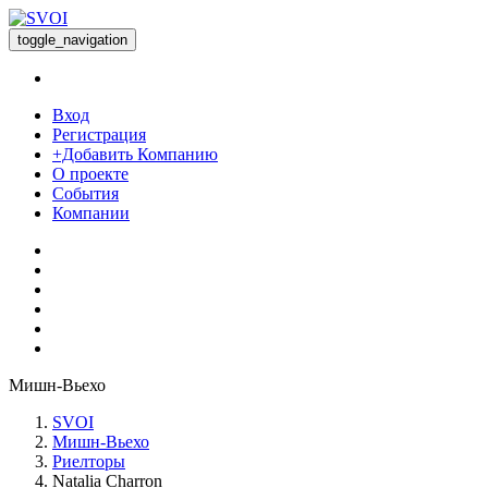
toggle_navigation
Вход
Регистрация
+Добавить Компанию
О проекте
События
Компании
Мишн-Вьехо
SVOI
Мишн-Вьехо
Риелторы
Natalia Charron