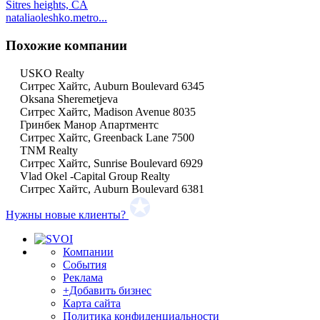
Sitres heights, CA
nataliaoleshko.metro...
Похожие компании
USKO Realty
Ситрес Хайтс, Auburn Boulevard 6345
Oksana Sheremetjeva
Ситрес Хайтс, Madison Avenue 8035
Гринбек Манор Апартментс
Ситрес Хайтс, Greenback Lane 7500
TNM Realty
Ситрес Хайтс, Sunrise Boulevard 6929
Vlad Okel -Capital Group Realty
Ситрес Хайтс, Auburn Boulevard 6381
Нужны новые клиенты?
Компании
События
Реклама
+Добавить бизнес
Карта сайта
Политика конфиденциальности